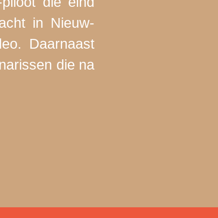
iloot die eind
acht in Nieuw-
deo. Daarnaast
narissen die na