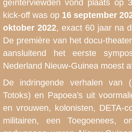
geïnterviewden vond plaats op 3
kick-off was op
16 september 20
oktober 2022
, exact 60 jaar na 
De première van het docu-theate
aansluitend het eerste sympo
Nederland Nieuw-Guinea moest af
De indringende verhalen van (
Totoks) en Papoea’s uit voorma
en vrouwen, kolonisten, DETA-co
militairen, een Toegoenees, 