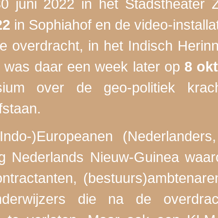
0 juni 2022 in het Stadstheater 
22
in Sophiahof en de video-install
de overdracht, in het Indisch Herin
r was daar een week later op
8 ok
sium over de geo-politiek krac
staan.
Indo-)Europeanen (Nederlanders
lig Nederlands Nieuw-Guinea waa
ntractanten, (bestuurs)ambtenare
onderwijzers die na de overdra