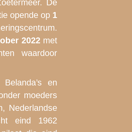
Zoetermeer. De
atie opende op
1
neringscentrum.
tober 2022
met
hten waardoor
, Belanda’s en
ronder moeders
n, Nederlandse
cht eind 1962