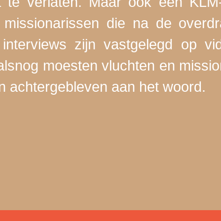
e verlaten. Maar ook een KLM-p
 missionarissen die na de overdr
interviews zijn vastgelegd op vi
lsnog moesten vluchten en missio
jn achtergebleven aan het woord.